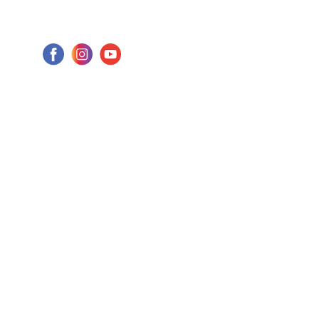
CEP: 27.215-550
Tel: (24) 98855-1076
E-mail: cbhmediops@agevap.org.br