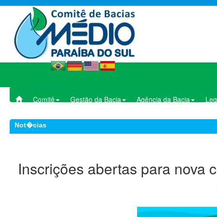
Comitê
Gestão da Bacia
Agência da Bacia
Leg
Not�cias
Inscrições abertas para nova